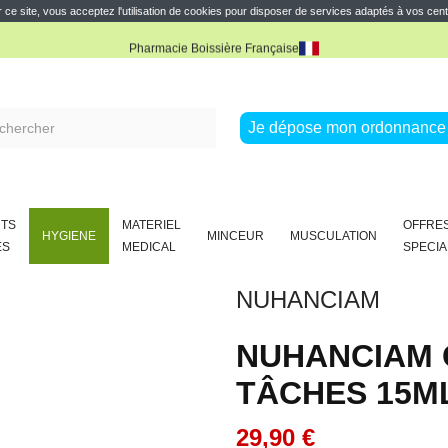
e réduction
Profitez de 10% de réduction avec notre offre de parrainage
Lire la sui
 ce site, vous acceptez l'utilisation de cookies pour disposer de services adaptés à vos cent
Pharmacie Boissière Française
e réduction
Profitez de 10% de réduction avec notre offre de parrainage
Lire la sui
Pharmacie Boissière Française
Je dépose mon ordonnance 
TS
MATERIEL
OFFRE
HYGIENE
MINCEUR
MUSCULATION
ES
MEDICAL
SPECIA
NUHANCIAM
NUHANCIAM 
TÂCHES 15M
29,90 €