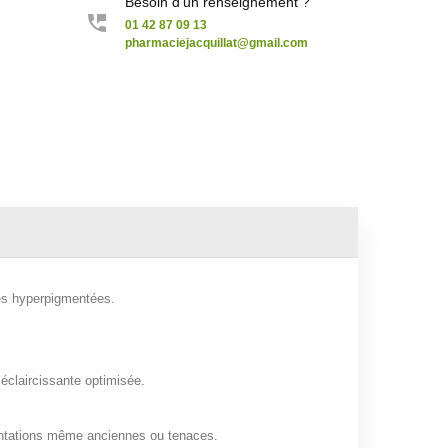
Besoin d'un renseignement ?
01 42 87 09 13
pharmaciejacquillat@gmail.com
hes hyperpigmentées.
éclaircissante optimisée.
mentations même anciennes ou tenaces.