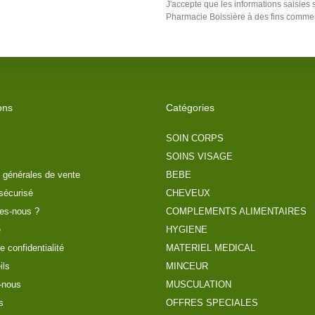
J'accepte que les informations saisies 
Pharmacie Boissière
à des fins commer
ons
Catégories
SOIN CORPS
SOINS VISAGE
 générales de vente
BEBE
sécurisé
CHEVEUX
es-nous ?
COMPLEMENTS ALIMENTAIRES
e
HYGIENE
e confidentialité
MATERIEL MEDICAL
ils
MINCEUR
-nous
MUSCULATION
s
OFFRES SPECIALES