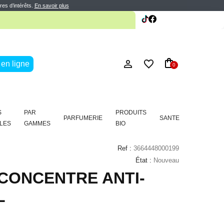
te
res d’intérêts.
En savoir plus
te
en ligne
0
S
PAR
PRODUITS
PARFUMERIE
SANTE
LES
GAMMES
BIO
Ref :
3664448000199
État :
Nouveau
CONCENTRE ANTI-
L