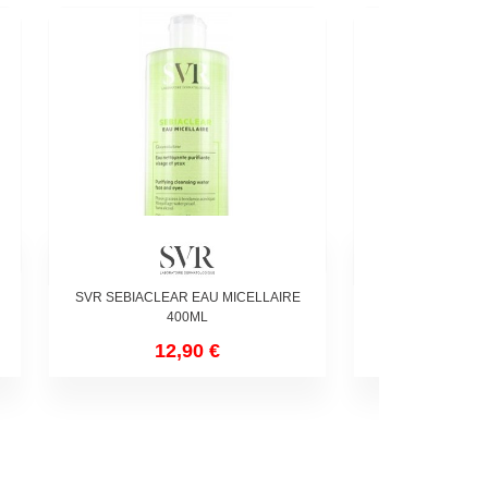
SVR SEBIACLEAR EAU MICELLAIRE
GARANCIA MA
400ML
NOURRI
12,90 €
22,