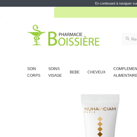
10% d
En continuant à naviguer sur
10% d
SOIN
SOINS
COMPLEMEN
BEBE
CHEVEUX
CORPS
VISAGE
ALIMENTAIR