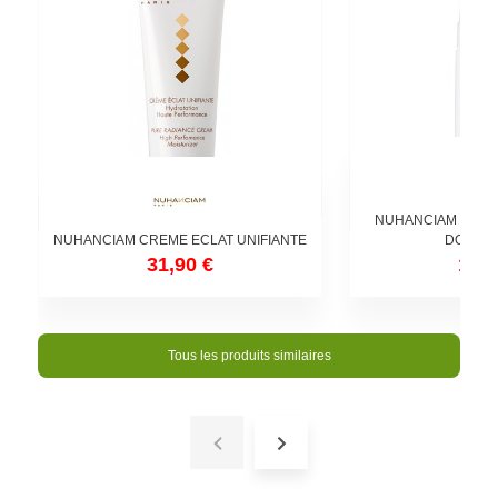
NUHANCIAM MOUS
NUHANCIAM CREME ECLAT UNIFIANTE
DOUCE 
31,90 €
16,9
Tous les produits similaires