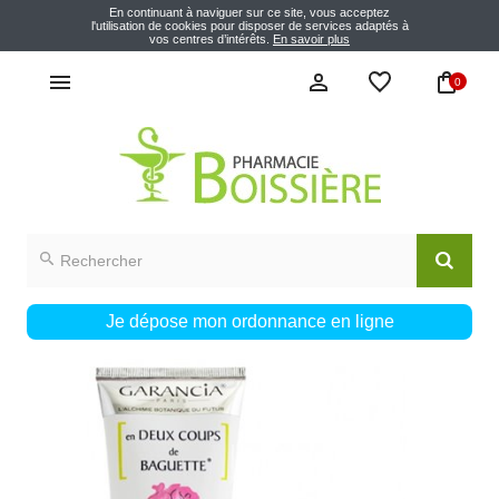
En continuant à naviguer sur ce site, vous acceptez
l'utilisation de cookies pour disposer de services adaptés à
vos centres d’intérêts.
En savoir plus
0
Je dépose mon ordonnance en ligne