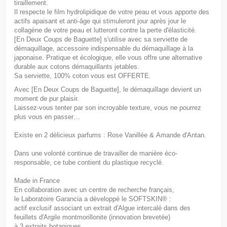
tiraillement.
Il respecte le film hydrolipidique de votre peau et vous apporte des
actifs apaisant et anti-âge qui stimuleront jour après jour le
collagène de votre peau et lutteront contre la perte d'élasticité.
[En Deux Coups de Baguette]
s'utilise avec
sa serviette de
démaquillage
,
accessoire indispensable du démaquillage à la
japonaise.
Pratique et écologique, elle vous offre une alternative
durable aux cotons démaquillants jetables.
Sa serviette, 100% coton vous est
OFFERTE
.
Avec
[En Deux Coups de Baguette]
, le démaquillage devient un
moment de pur plaisir.
Laissez-vous tenter par son incroyable texture, vous ne pourrez
plus vous en passer…
Existe en 2 délicieux parfums :
Rose Vanillée
&
Amande d'Antan
.
Dans une volonté continue de travailler de manière éco-
responsable, ce tube contient du plastique recyclé.
Made in France
En collaboration avec un centre de recherche français,
le Laboratoire Garancia a développé le SOFTSKIN® :
actif exclusif associant un extrait d'Algue intercalé dans des
feuillets d'Argile montmorillonite (innovation brevetée)
à 3 extraits botaniques.