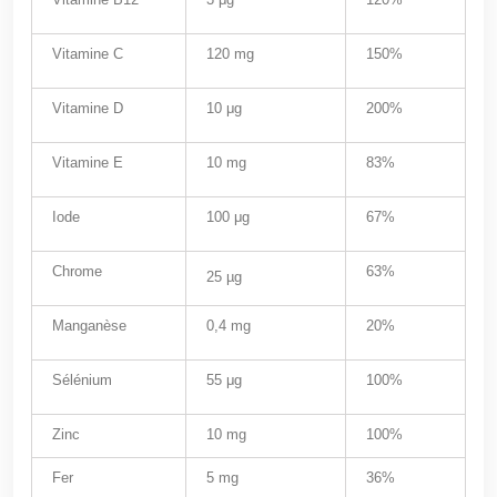
Vitamine C
120 mg
150%
Vitamine D
10 μg
200%
Vitamine E
10 mg
83%
Iode
100 μg
67%
Chrome
63%
25 µg
Manganèse
0,4 mg
20%
Sélénium
55 μg
100%
Zinc
10 mg
100%
Fer
5 mg
36%