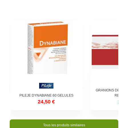
GRANIONS DE FER 
PILEJE DYNABIANE 60 GELULES
REDUIRE
24,50 €
12,5
Tous les produits similaires