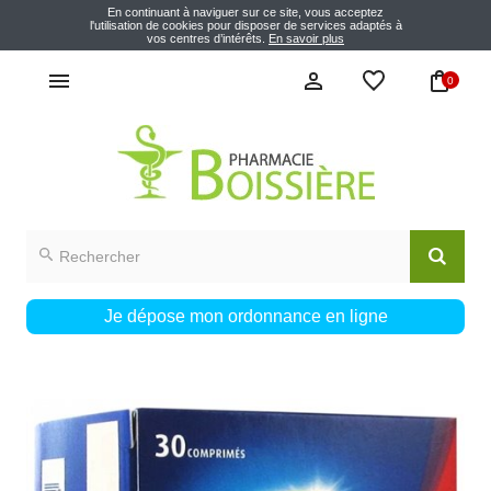
En continuant à naviguer sur ce site, vous acceptez
l'utilisation de cookies pour disposer de services adaptés à
vos centres d’intérêts.
En savoir plus
0
Je dépose mon ordonnance en ligne