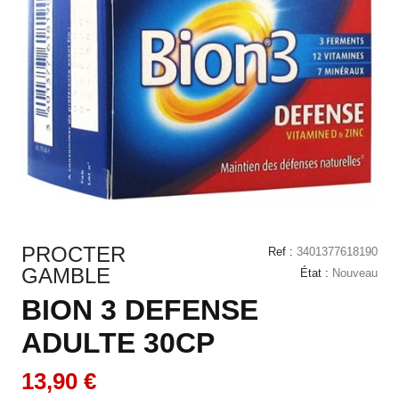
PROCTER
Ref :
3401377618190
GAMBLE
État :
Nouveau
BION 3 DEFENSE
ADULTE 30CP
13,90 €