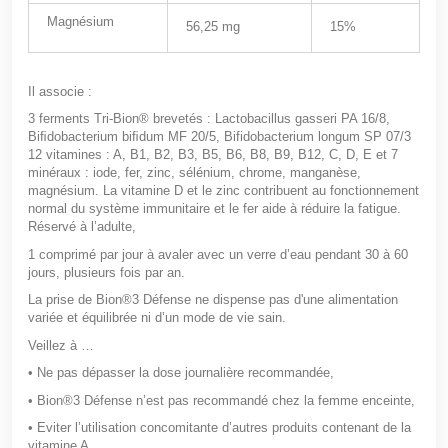
Magnésium
56,25 mg
15%
Il associe :
3 ferments Tri-Bion
®
brevetés :
Lactobacillus gasseri PA 16/8,
Biﬁdobacterium biﬁdum MF 20/5, Bifidobacterium longum SP 07/3
12 vitamines : A, B1, B2, B3, B5, B6, B8, B9, B12, C, D, E et 7
minéraux : iode, fer, zinc, sélénium, chrome, manganèse,
magnésium. La vitamine D et le zinc contribuent au fonctionnement
normal du système immunitaire et le fer aide à réduire la fatigue.
Réservé à l’adulte,
1 comprimé par jour à avaler avec un verre d’eau pendant 30 à 60
jours, plusieurs fois par an.
La prise de Bion®3 Défense ne dispense pas d'une alimentation
variée et équilibrée ni d’un mode de vie sain.
Veillez à …
• Ne pas dépasser la dose journalière recommandée,
• Bion®3 Défense n’est pas recommandé chez la femme enceinte,
• Eviter l’utilisation concomitante d’autres produits contenant de la
vitamine A,