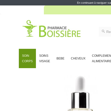
En continuant à naviguer sur
10% d
SOIN
SOINS
COMPLEMEN
BEBE
CHEVEUX
CORPS
VISAGE
ALIMENTAIR