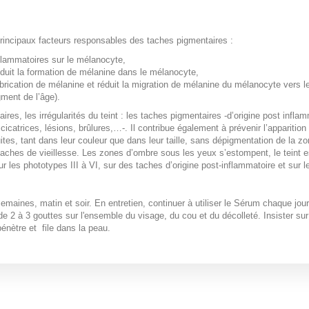
rincipaux facteurs responsables des taches pigmentaires :
flammatoires sur le mélanocyte,
éduit la formation de mélanine dans le mélanocyte,
brication de mélanine et réduit la migration de mélanine du mélanocyte vers l
gment de l’âge).
es, les irrégularités du teint : les taches pigmentaires -d’origine post inflam
catrices, lésions, brûlures,…-. Il contribue également à prévenir l’apparition
tes, tant dans leur couleur que dans leur taille, sans dépigmentation de la z
s taches de vieillesse. Les zones d’ombre sous les yeux s’estompent, le teint 
r les phototypes III à VI, sur des taches d’origine post-inflammatoire et sur l
emaines, matin et soir. En entretien, continuer à utiliser le Sérum chaque jou
de 2 à 3 gouttes sur l'ensemble du visage, du cou et du décolleté. Insister su
énètre et file dans la peau.