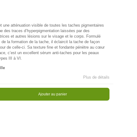
 une atténuation visible de toutes les taches pigmentaires
que des traces d’hyperpigmentation laissées par des
rices et autres lésions sur le visage et le corps. Formulé
de la formation de la tache, il éclaircit la tache de façon
ur de celle-ci. Sa texture fine et fondante pénètre au cœur
cace, c’est un excellent sérum anti-taches pour les peaux
ypes III à VI.
lle
Plus de détails
Ajouter au panier