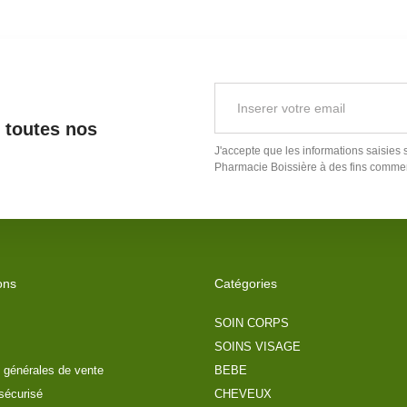
r toutes nos
J'accepte que les informations saisies 
Pharmacie Boissière
à des fins commer
ons
Catégories
SOIN CORPS
SOINS VISAGE
 générales de vente
BEBE
sécurisé
CHEVEUX