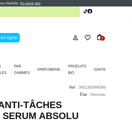
res d’intérêts.
En savoir plus
te
en ligne
0
S
PAR
PRODUITS
PARFUMERIE
SANTE
LES
GAMMES
BIO
Ref :
3401360084049
État :
Nouveau
ANTI-TÂCHES
4 SERUM ABSOLU