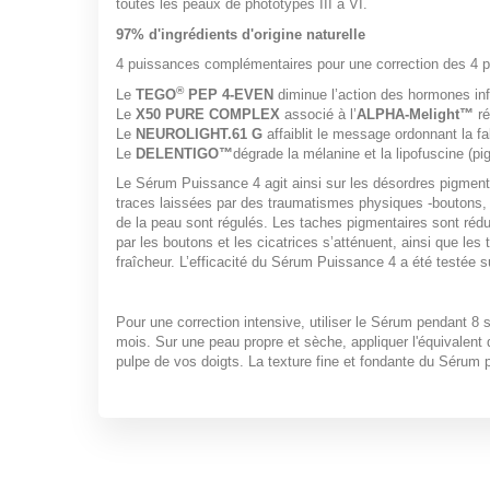
toutes les peaux de phototypes III à VI.
97% d'ingrédients d'origine naturelle
4 puissances complémentaires pour une correction des 4 p
®
Le
TEGO
PEP 4-EVEN
diminue l’action des hormones in
Le
X50 PURE COMPLEX
associé à l’
ALPHA-Melight™
r
Le
NEUROLIGHT.61 G
affaiblit le message ordonnant la fa
Le
DELENTIGO™
dégrade la mélanine et la lipofuscine (pi
Le Sérum Puissance 4 agit ainsi sur les désordres pigmentair
traces laissées par des traumatismes physiques -boutons, ci
de la peau sont régulés. Les taches pigmentaires sont rédui
par les boutons et les cicatrices s’atténuent, ainsi que le
fraîcheur.
L’efficacité du Sérum Puissance 4 a été testée su
Pour une correction intensive, utiliser le Sérum pendant 8 s
mois. Sur une peau propre et sèche, appliquer l'équivalent 
pulpe de vos doigts. La texture fine et fondante du Sérum p