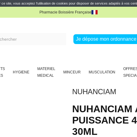
 ce site, vous acceptez l'utilisation de cookies pour disposer de services adaptés à vos cent
Pharmacie Boissière Française
e réduction
Profitez de 10% de réduction avec notre offre de parrainage
Lire la sui
Pharmacie Boissière Française
Je dépose mon ordonnance 
TS
MATERIEL
OFFRE
HYGIENE
MINCEUR
MUSCULATION
ES
MEDICAL
SPECIA
NUHANCIAM
NUHANCIAM 
PUISSANCE 
30ML