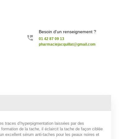
Besoin d'un renseignement ?
01 42 87 09 13
pharmaciejacquillat@gmail.com
des traces d’hyperpigmentation laissées par des
ormation de la tache, il éclaircit la tache de façon ciblée
 un excellent sérum anti-taches pour les peaux noires et