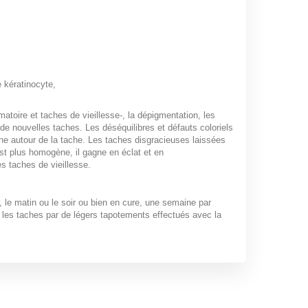
e kératinocyte,
matoire et taches de vieillesse-, la dépigmentation, les
 de nouvelles taches. Les déséquilibres et défauts coloriels
one autour de la tache. Les taches disgracieuses laissées
est plus homogène, il gagne en éclat et en
es taches de vieillesse.
r, le matin ou le soir ou bien en cure, une semaine par
r les taches par de légers tapotements effectués avec la