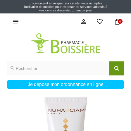
En continuant à naviguer sur ce site, vous acceptez
l'utilisation de cookies pour disposer de services adaptés à
vos centres d’intérêts.
En savoir plus
0
Je dépose mon ordonnance en ligne