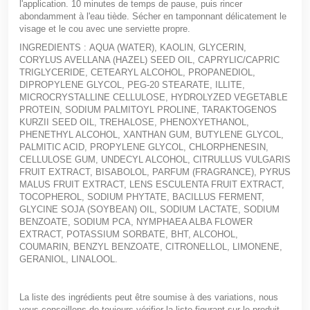
l'application. 10 minutes de temps de pause, puis rincer
abondamment à l'eau tiède. Sécher en tamponnant délicatement le
visage et le cou avec une serviette propre.
INGREDIENTS :
AQUA (WATER), KAOLIN, GLYCERIN,
CORYLUS AVELLANA (HAZEL) SEED OIL, CAPRYLIC/CAPRIC
TRIGLYCERIDE, CETEARYL ALCOHOL, PROPANEDIOL,
DIPROPYLENE GLYCOL, PEG-20 STEARATE, ILLITE,
MICROCRYSTALLINE CELLULOSE, HYDROLYZED VEGETABLE
PROTEIN, SODIUM PALMITOYL PROLINE, TARAKTOGENOS
KURZII SEED OIL, TREHALOSE, PHENOXYETHANOL,
PHENETHYL ALCOHOL, XANTHAN GUM, BUTYLENE GLYCOL,
PALMITIC ACID, PROPYLENE GLYCOL, CHLORPHENESIN,
CELLULOSE GUM, UNDECYL ALCOHOL, CITRULLUS VULGARIS
FRUIT EXTRACT, BISABOLOL, PARFUM (FRAGRANCE), PYRUS
MALUS FRUIT EXTRACT, LENS ESCULENTA FRUIT EXTRACT,
TOCOPHEROL, SODIUM PHYTATE, BACILLUS FERMENT,
GLYCINE SOJA (SOYBEAN) OIL, SODIUM LACTATE, SODIUM
BENZOATE, SODIUM PCA, NYMPHAEA ALBA FLOWER
EXTRACT, POTASSIUM SORBATE, BHT, ALCOHOL,
COUMARIN, BENZYL BENZOATE, CITRONELLOL, LIMONENE,
GERANIOL, LINALOOL.
La liste des ingrédients peut être soumise à des variations, nous
vous conseillons de toujours vérifier la liste figurant sur le produit