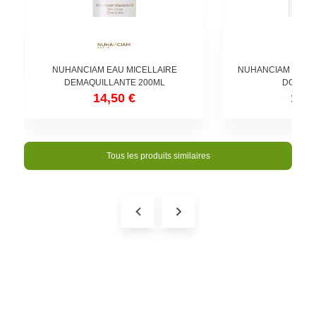
NUHANCIAM EAU MICELLAIRE
NUHANCIAM MOUS
DEMAQUILLANTE 200ML
DOUCE 
14,50 €
16,9
Tous les produits similaires